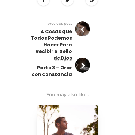
previous post
4 Cosas que
Todos Podemos
Hacer Para
Recibir el Sello
de Dios
next post
Parte 3 – Orar
con constancia
You may also like..