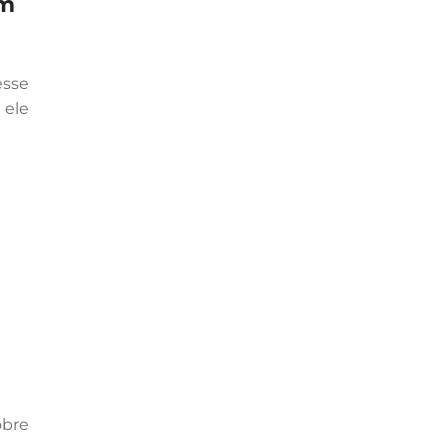
um
sse
ele
obre