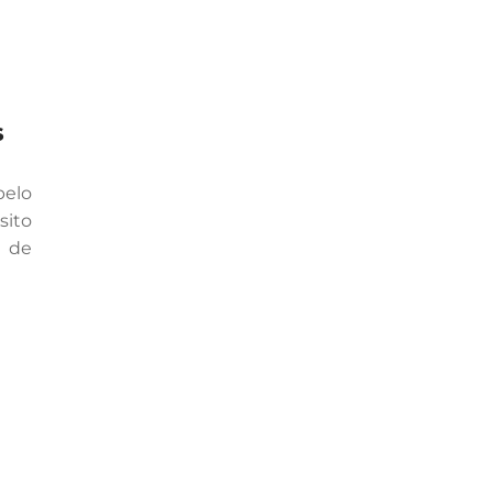
s
pelo
sito
s de