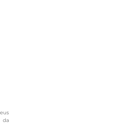
a
eus
o da