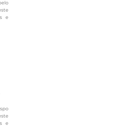
pelo
ste
es e
s
ispo
este
es e