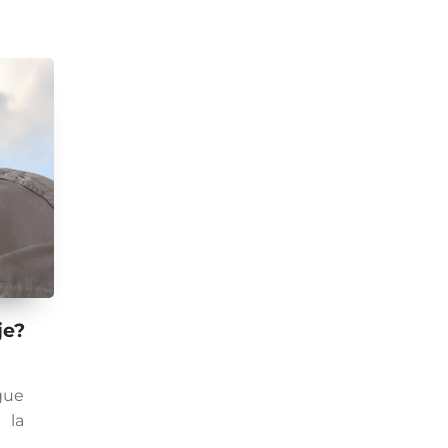
je?
gue
 la