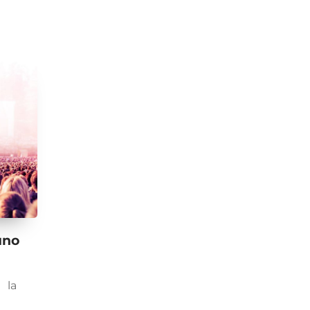
uno
 la