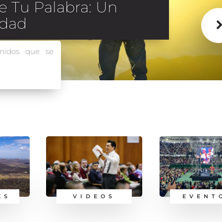
a vida
 21 días de
ES
VIDEOS
EVENT