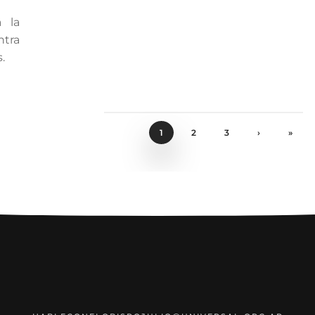
a la
ntra
.
1
2
3
›
»