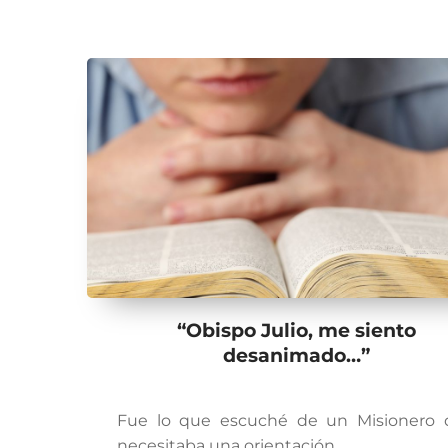
“Obispo Julio, me siento
desanimado…”
Fue lo que escuché de un Misionero 
necesitaba una orientación.