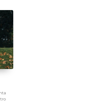
nta
tro