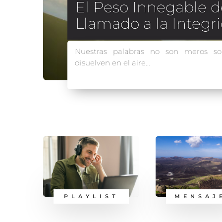
Una inversión para l
El pasado Domingo completamos
abstinencia de informaciones seculares.
PLAYLIST
MENSAJ