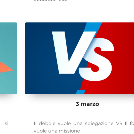
3 marzo
 si
Il debole vuole una spiegazione VS Il fo
vuole una missione