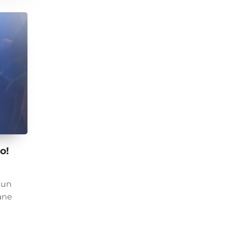
o!
 un
ane