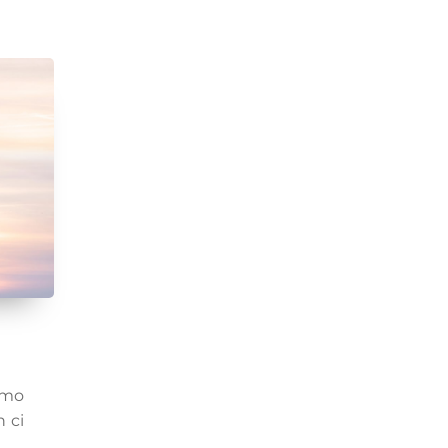
amo
 ci