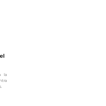
el
a la
ntra
.