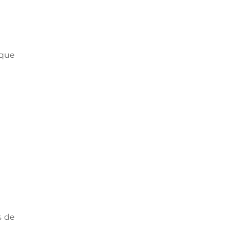
 que
s de