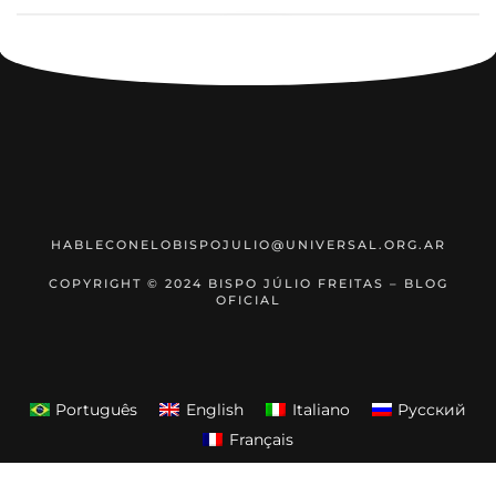
1
2
3
›
»
HABLECONELOBISPOJULIO@UNIVERSAL.ORG.AR
COPYRIGHT © 2024 BISPO JÚLIO FREITAS – BLOG
OFICIAL
Português
English
Italiano
Русский
Français