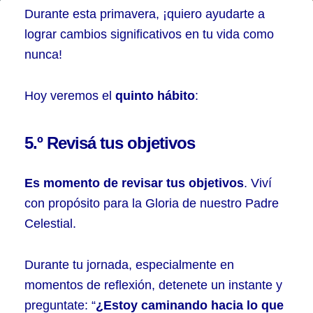
10
Durante esta primavera, ¡quiero ayudarte a
hábitos
lograr cambios significativos en tu vida como
nunca!
para
hacer
Hoy veremos
el
quinto hábito
:
florecer
tu
5.º Revisá tus objetivos
vida
–
Es momento de revisar tus objetivos
. Viví
Parte
con propósito para la Gloria de nuestro Padre
5
Celestial.
Durante tu jornada, especialmente en
momentos de reflexión, detenete un instante y
preguntate: “
¿Estoy caminando hacia lo que