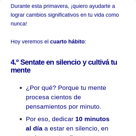
10
Durante esta primavera, ¡quiero ayudarte a
hábitos
lograr cambios significativos en tu vida como
nunca!
para
hacer
Hoy veremos
el
cuarto hábito
:
florecer
tu
4.º Sentate en silencio y cultivá tu
vida
mente
–
Parte
¿Por qué? Porque tu mente
4
procesa cientos de
pensamientos por minuto.
Por eso, dedicar
10 minutos
al día
a estar en silencio, en