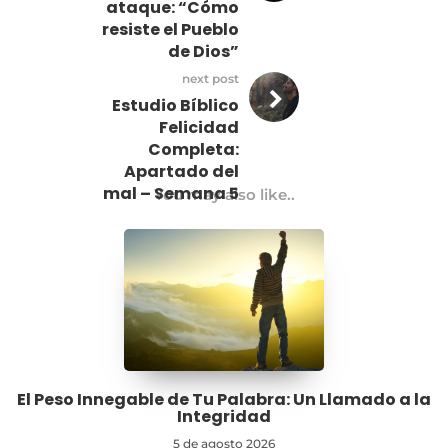
ataque: “Cómo
resiste el Pueblo
de Dios”
next post
Estudio Bíblico
Felicidad
Completa:
Apartado del
mal – Semana 5
You may also like..
El Peso Innegable de Tu Palabra: Un Llamado a la
Integridad
5 de agosto 2026