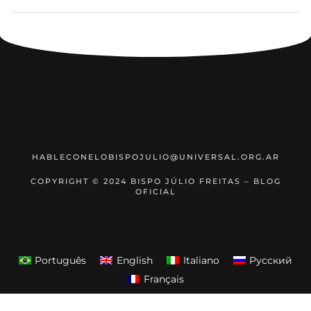
‹
1
2
3
4
5
›
»
HABLECONELOBISPOJULIO@UNIVERSAL.ORG.AR
COPYRIGHT © 2024 BISPO JÚLIO FREITAS – BLOG
OFICIAL
Português
English
Italiano
Русский
Français