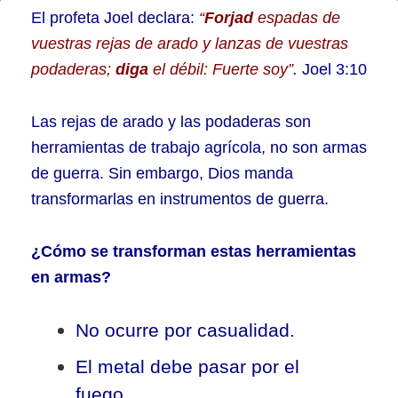
Todo
El profeta Joel declara:
“
Forjad
espadas de
hombre
vuestras rejas de arado y lanzas de vuestras
podaderas;
diga
el débil: Fuerte soy”
.
Joel 3:10
lo
debe
Las rejas de arado y las podaderas son
saber
herramientas de trabajo agrícola, no son armas
de guerra. Sin embargo, Dios manda
transformarlas en instrumentos de guerra.
¿Cómo se transforman estas herramientas
en armas?
No ocurre por casualidad.
El metal debe pasar por el
fuego.