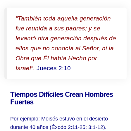
Las
diferentes
“También toda aquella generación
etapas
fue reunida a sus padres; y se
de
levantó otra generación después de
quienes
ellos que no conocía al Señor, ni la
Sirven
Obra que Él había Hecho por
en
Israel”.
Jueces 2:10
el
Altar
Tiempos Difíciles Crean Hombres
Fuertes
Por ejemplo: Moisés estuvo en el desierto
durante 40 años (Éxodo 2:11-25; 3:1-12).