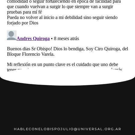
HABLECONELOBISPOJULIO@UNIVERSAL.ORG.AR