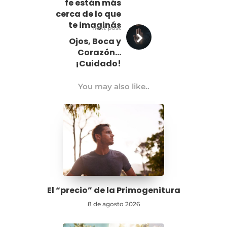
fe están más
cerca de lo que
te imaginás
next post
Ojos, Boca y
Corazón…
¡Cuidado!
You may also like..
El “precio” de la Primogenitura
8 de agosto 2026