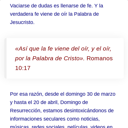
Los
Vaciarse de dudas es llenarse de fe. Y la
3
verdadera fe viene de oír la Palabra de
Jesucristo.
mayores
enemigos
de
«Así que la fe viene del oír, y el oír,
la
por la Palabra de Cristo».
Romanos
fe
10:17
están
más
cerca
Por esa razón, desde el domingo 30 de marzo
de
y hasta el 20 de abril, Domingo de
lo
Resurrección, estamos desintoxicándonos de
que
informaciones seculares como noticias,
músicas, redes sociales, películas, videos en