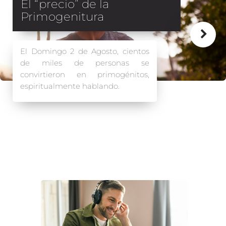
No alimentes
conversaciones que no
edifican
Frecuentemente, algunas
personas tienen la costumbre de
comentar sobre la salida de un
obispo, pastor u obrero de la Obra
de Dios.