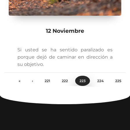
12 Noviembre
Si usted se ha sentido paralizado es
porque dejó de caminar en dirección a
su objetivo.
«
‹
221
222
223
224
225
›
»