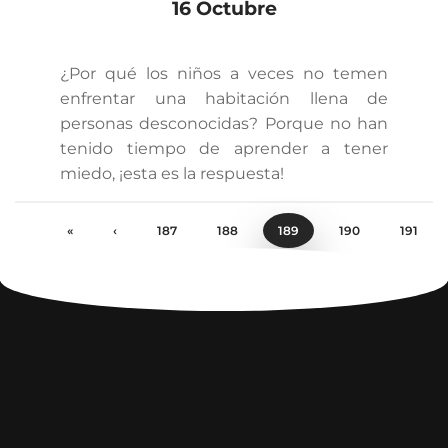
16 Octubre
¿Por qué los niños a veces no temen
enfrentar una habitación llena de
personas desconocidas? Porque no han
tenido tiempo de aprender a tener
miedo, ¡esta es la respuesta!
«
‹
187
188
189
190
191
›
»