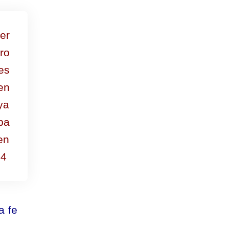
er
ro
es
en
ya
pa
en
-4
a fe