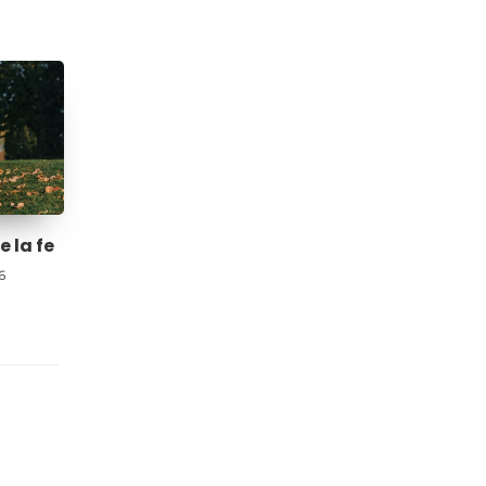
e la fe
6