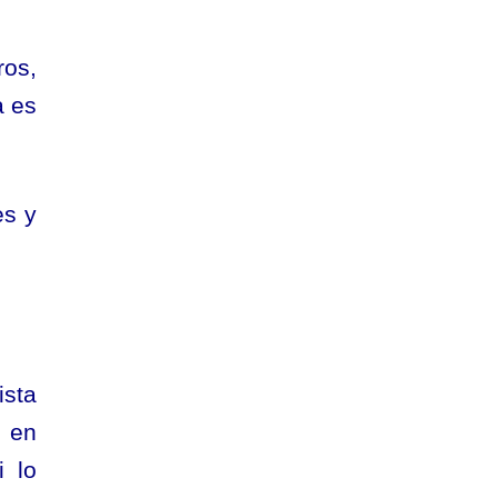
ros,
a es
es y
ista
s en
i lo