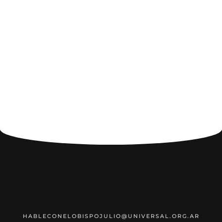
HABLECONELOBISPOJULIO@UNIVERSAL.ORG.AR