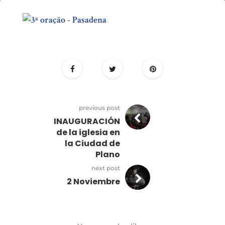
3º
día
–
Oración
rumbo
al
Monte
previous post
INAUGURACIÓN
Carmelo
de la iglesia en
la Ciudad de
Plano
next post
2 Noviembre