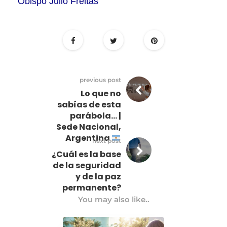
Obispo Julio Freitas
previous post
Lo que no
sabías de esta
parábola… |
Sede Nacional,
Argentina
next post
¿Cuál es la base
de la seguridad
y de la paz
permanente?
You may also like..