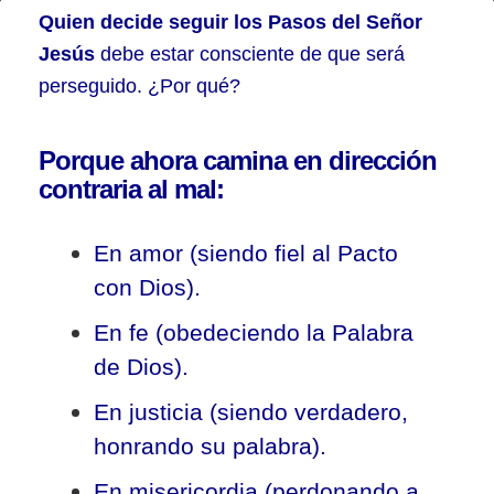
¿Por
Quien decide seguir los Pasos del Señor
qué
Jesús
debe estar consciente de que será
perseguido. ¿Por qué?
me
persiguen?
Porque ahora camina en dirección
contraria al mal:
En amor (siendo fiel al Pacto
con Dios).
En fe (obedeciendo la Palabra
de Dios).
En justicia (siendo verdadero,
honrando su palabra).
En misericordia (perdonando a