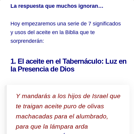
¿Por
La respuesta que muchos ignoran…
qué
el
Hoy empezaremos una serie de 7 significados
y usos del aceite en la Biblia que te
mal
sorprenderán:
odia
tanto
1. El aceite en el Tabernáculo: Luz en
el
la Presencia de Dios
uso
del
Aceite
Y mandarás a los hijos de Israel que
de
te traigan aceite puro de olivas
la
machacadas para el alumbrado,
Luz?
para que la lámpara arda