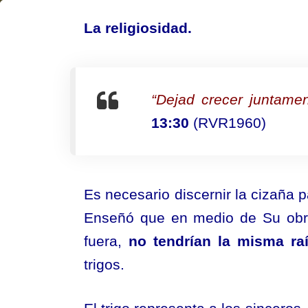
¿Cuál
La religiosidad.
es
el
fruto
“Dejad crecer juntame
de
13:30
(RVR1960)
la
cizaña?
Es necesario discernir la cizaña 
Enseñó que en medio de Su obra
fuera,
no tendrían la misma ra
trigos.