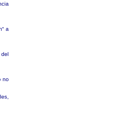
ncia
n” a
 del
o no
les,