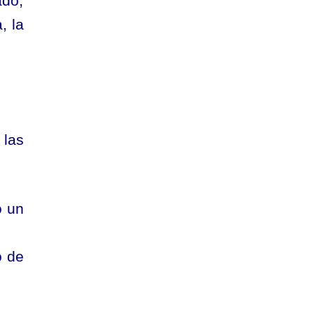
ado,
, la
 las
o un
o de