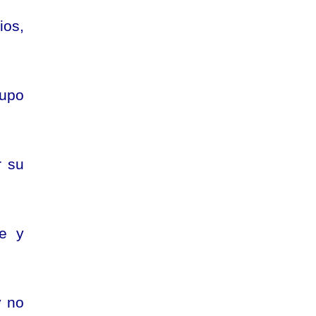
ios,
rupo
r su
e y
y no