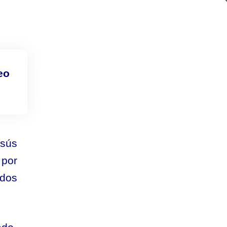
eo
esús
 por
ados