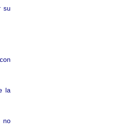
r su
 con
e la
, no