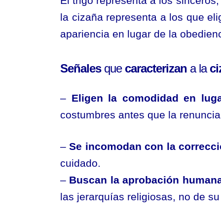
El trigo representa a los sinceros
la cizaña representa a los que eli
apariencia en lugar de la obedienc
Señales
que
caracterizan
a la
ci
–
Eligen la comodidad en lug
costumbres antes que la renuncia y
–
Se incomodan con la correcci
cuidado.
–
Buscan la aprobación human
las jerarquías religiosas, no de 