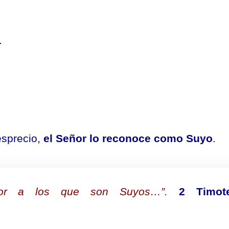
.
esprecio,
el Señor lo reconoce como Suyo
.
or a los que son Suyos…”.
2 Timot