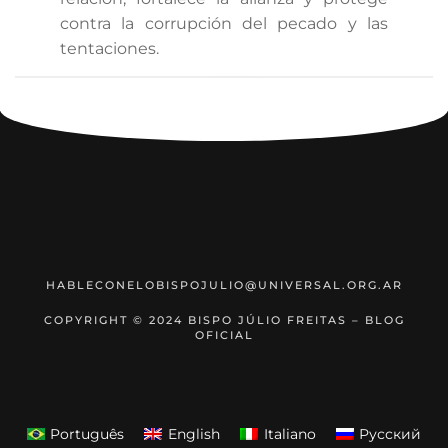
contra la corrupción del pecado y las
tentaciones.
1
2
3
›
»
HABLECONELOBISPOJULIO@UNIVERSAL.ORG.AR
COPYRIGHT © 2024 BISPO JÚLIO FREITAS – BLOG
OFICIAL
Português
English
Italiano
Русский