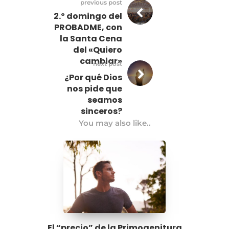
previous post
2.º domingo del
PROBADME, con
la Santa Cena
del «Quiero
cambiar»
next post
¿Por qué Dios
nos pide que
seamos
sinceros?
You may also like..
El “precio” de la Primogenitura