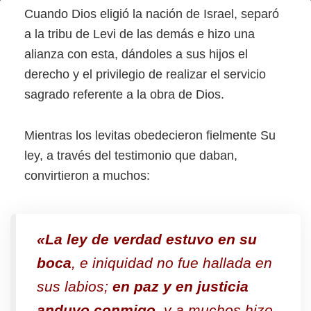
«Anduvo
Cuando Dios eligió la nación de Israel, separó
conmigo
a la tribu de Levi de las demás e hizo una
alianza con esta, dándoles a sus hijos el
en
derecho y el privilegio de realizar el servicio
paz
sagrado referente a la obra de Dios.
y
en
Mientras los levitas obedecieron fielmente Su
rectitud»
ley, a través del testimonio que daban,
convirtieron a muchos:
«La ley de verdad estuvo en su
boca
, e iniquidad no fue hallada en
sus labios;
en paz y en justicia
anduvo conmigo
, y a muchos hizo