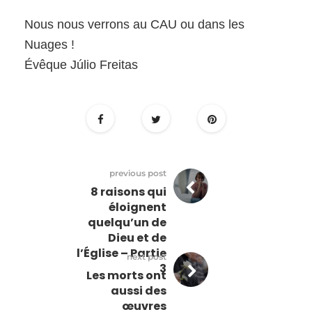
Nous nous verrons au CAU ou dans les
Nuages !
Évêque Júlio Freitas
previous post
8 raisons qui
éloignent
quelqu’un de
Dieu et de
l’Église – Partie
next post
3
Les morts ont
aussi des
œuvres