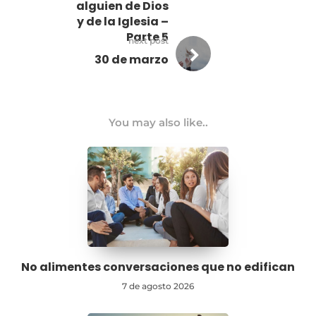
alguien de Dios
y de la Iglesia –
Parte 5
next post
30 de marzo
You may also like..
No alimentes conversaciones que no edifican
7 de agosto 2026