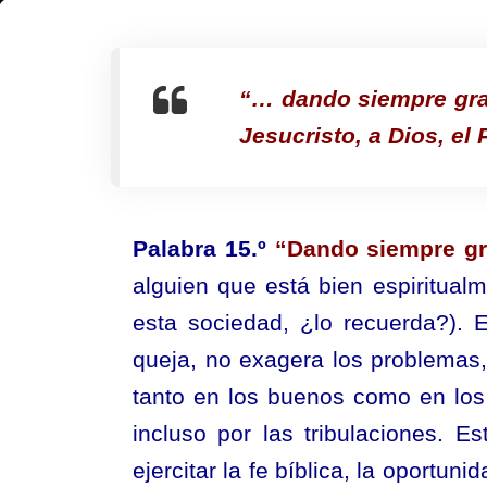
¿Qué
Debo
“… dando siempre grac
Hacer
Jesucristo, a Dios, el
Para
Nunca
Ser
Palabra 15.º
“Dando siempre gr
Un
alguien que está bien espiritualm
Apartado?
–
esta sociedad, ¿lo recuerda?).
Parte
queja, no exagera los problemas, 
5
tanto en los buenos como en los
incluso por las tribulaciones. 
ejercitar la fe bíblica, la oportun