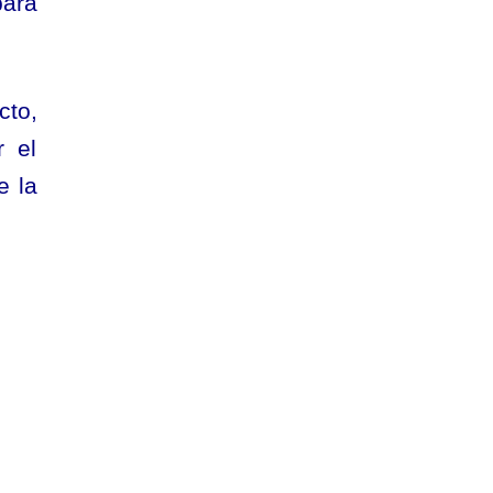
para
cto,
r el
e la