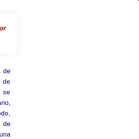
or
a de
o de
o se
rio,
odo,
d de
 una