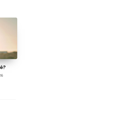
ué?
26