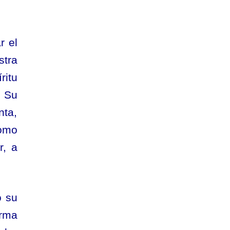
r el
stra
ritu
e Su
ta,
omo
r, a
o su
orma