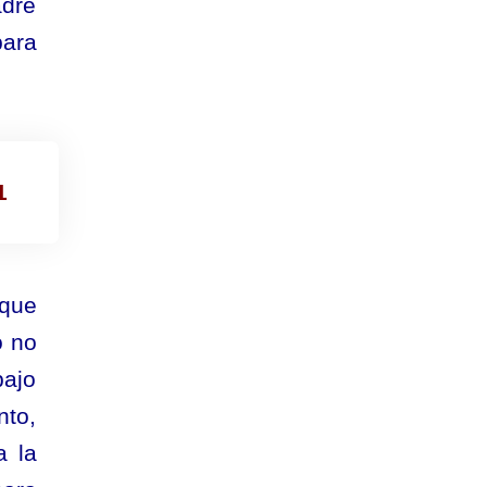
adre
para
1
 que
o no
bajo
nto,
a la