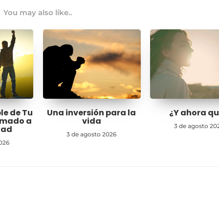
You may also like..
le de Tu
Una inversión para la
¿Y ahora q
lamado a
vida
3 de agosto 20
dad
3 de agosto 2026
026