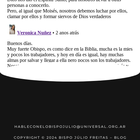
HABLECONELOBISPOJULIO@UNIVERSAL.ORG.AR
COPYRIGHT © 2024 BISPO JÚLIO FREITAS – BLOG