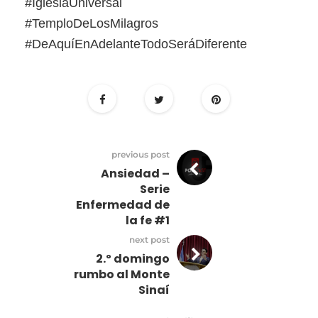
#IglesiaUniversal
#TemploDeLosMilagros
#DeAquíEnAdelanteTodoSeráDiferente
previous post
Ansiedad –
Serie
Enfermedad de
la fe #1
next post
2.º domingo
rumbo al Monte
Sinaí