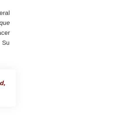
eral
que
acer
a Su
d,