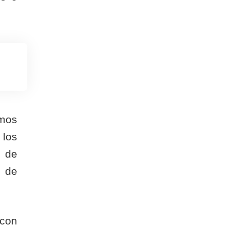
amos
 los
s de
n de
 con