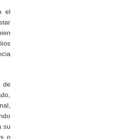
n el
star
bien
Dios
ncia
ó de
ado,
nal,
ando
a su
os o