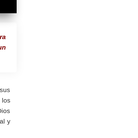
ra
un
 sus
 los
Dios
al y