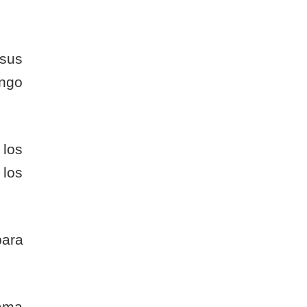
 sus
engo
 los
 los
para
ama