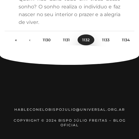
sonho? O sonho realiza o indivíduo e faz
nascer no seu interior o prazer e a alegria
de viver.
«
‹
1130
1131
1132
1133
1134
›
»
HABLECONELOBISPOJULIO@UNIVERSAL.ORG.AR
COPYRIGHT © 2024 BISPO JÚLIO FREITAS – BLOG
OFICIAL