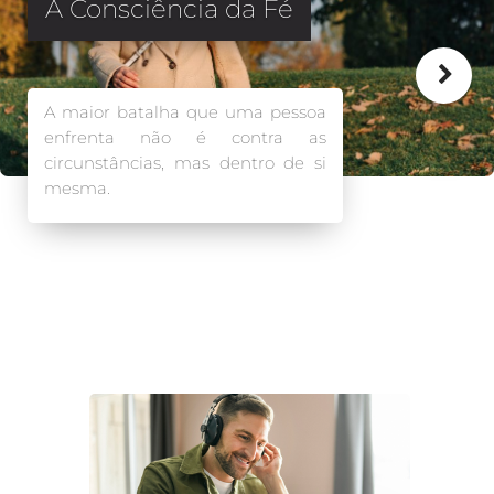
“Bispo Júlio, me sinto
desanimado…”
O Senhor Jesus não Prometeu
que os Batizados com o Espírito
Santo nunca sentiriam cansaço,
tristeza ou pressão, o que Ele
Prometeu foi…