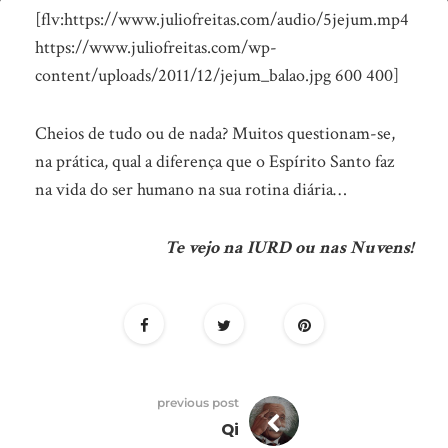
Balões
[flv:https://www.juliofreitas.com/audio/5jejum.mp4
sob
https://www.juliofreitas.com/wp-
content/uploads/2011/12/jejum_balao.jpg 600 400]
pressão
Cheios de tudo ou de nada? Muitos questionam-se,
na prática, qual a diferença que o Espírito Santo faz
na vida do ser humano na sua rotina diária…
Te vejo na IURD ou nas Nuvens!
previous post
Qi