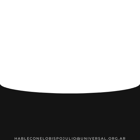
HABLECONELOBISPOJULIO@UNIVERSAL.ORG.AR