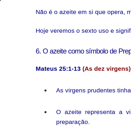
O
Não é o azeite em si que opera, 
Azeite
Consagrado
Hoje veremos o sexto uso e signif
simboliza
o
6. O azeite como símbolo de Prep
Espírito
Santo
Mateus 25:1-13
(As dez virgens)
As virgens prudentes tinha
O azeite representa a v
preparação.