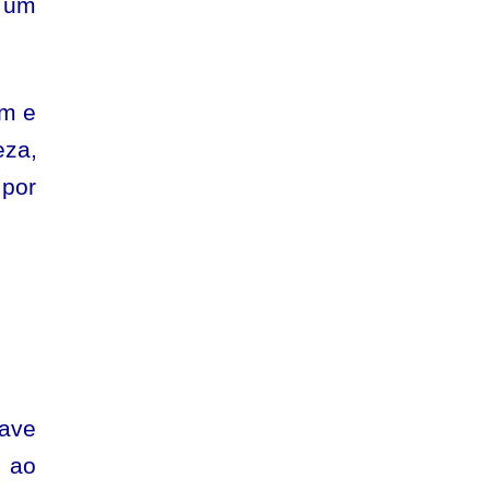
e um
am e
za,
 por
rave
r ao