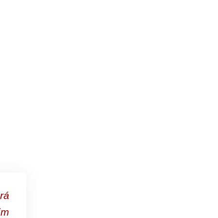
rá
im