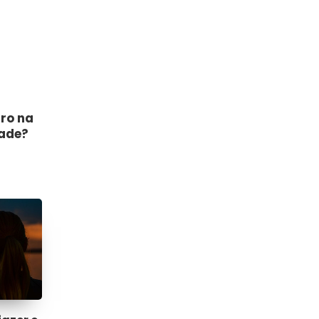
ro na
dade?