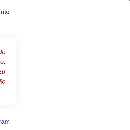
rito
do
o;
Eu
ão
oram