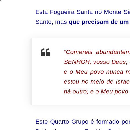
A
Esta Fogueira Santa no Monte Si
qual
Santo, mas
que precisam de um 
Grupo
você
pertence?
“Comereis abundantem
–
SENHOR, vosso Deus, q
Grupo
e o Meu povo nunca ma
4
estou no meio de Isra
há outro; e o Meu povo
Este Quarto Grupo é formado po