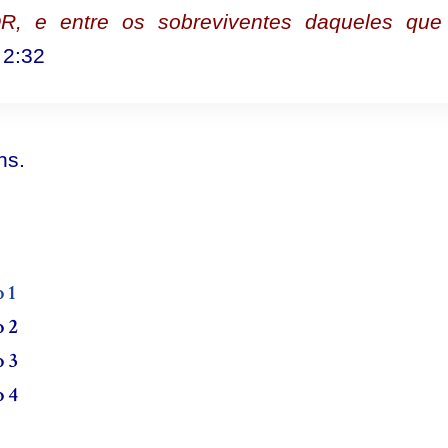
, e entre os sobreviventes daqueles que
 2:32
ns.
 1
o 2
o 3
o 4