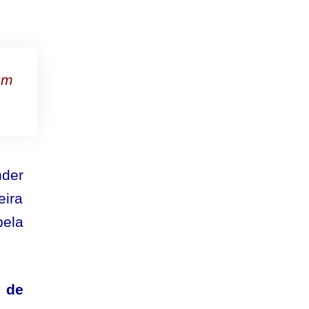
um
nder
eira
pela
2 de