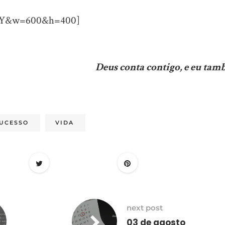
1FaY&w=600&h=400]
Deus conta contigo, e eu tam
UCESSO
VIDA
next post
03 de agosto