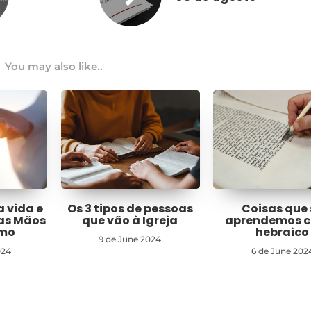
You may also like..
a vida e
Os 3 tipos de pessoas
Coisas que 
nas Mãos
que vão à Igreja
aprendemos 
imo
hebraico
9 de June 2024
024
6 de June 202