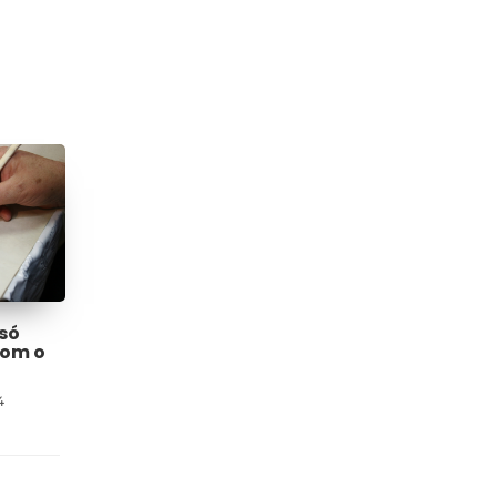
só
com o
4