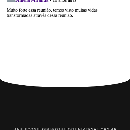
HABLECONELOBISPOJULIO@UNIVERSAL.ORG.AR