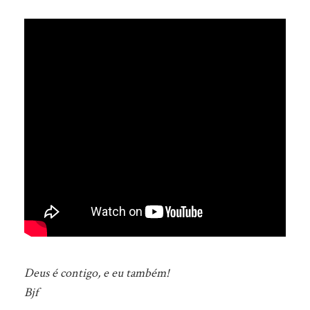
Deus é contigo, e eu também!
Bjf