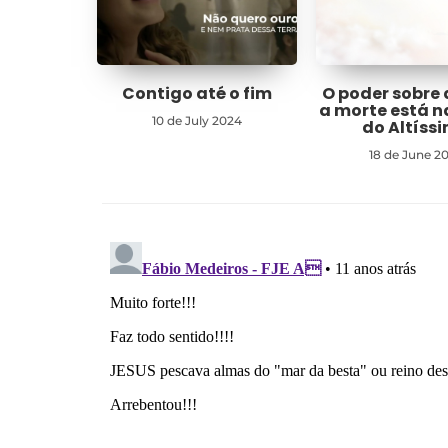
Contigo até o fim
O poder sobre 
a morte está 
10 de July 2024
do Altíss
18 de June 2