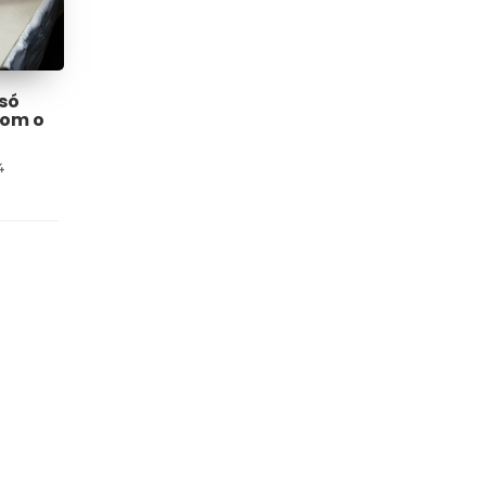
só
com o
4