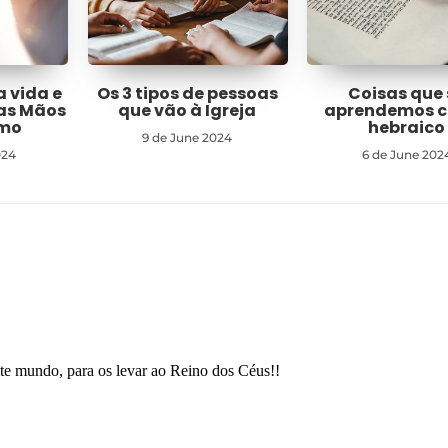
a vida e
Os 3 tipos de pessoas
Coisas que 
nas Mãos
que vão à Igreja
aprendemos 
imo
hebraico
9 de June 2024
024
6 de June 202