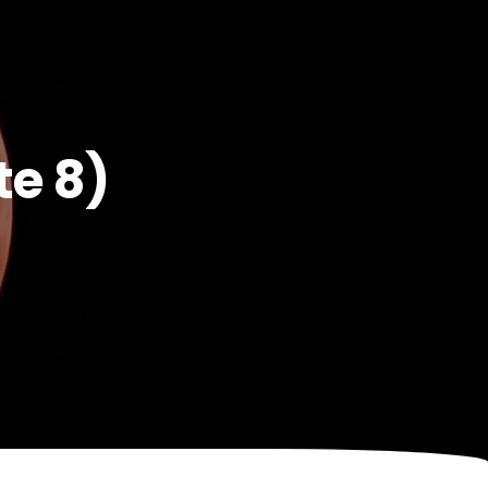
te 8)