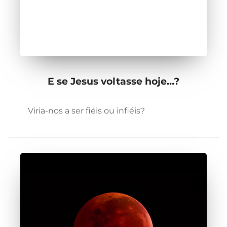
E se Jesus voltasse hoje…?
Viria-nos a ser fiéis ou infiéis?