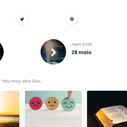
next post
28 maio
You may also like..