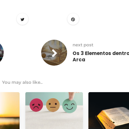
next post
Os 3 Elementos dentr
Arca
You may also like..