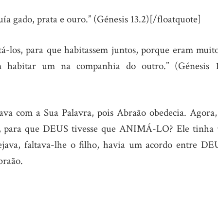
ía gado, prata e ouro.” (Génesis 13.2)[/floatquote]
ntá-los, para que habitassem juntos, porque eram muito
m habitar um na companhia do outro.” (Génesis 1
va com a Sua Palavra, pois Abraão obedecia. Agora,
o, para que DEUS tivesse que ANIMÁ-LO? Ele tinha
java, faltava-lhe o filho, havia um acordo entre DE
braão.