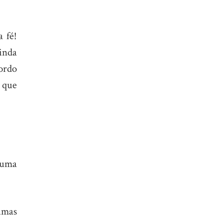
 fé!
inda
ordo
 que
 uma
umas