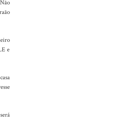
 Não
raão
eiro
LE e
casa
esse
será