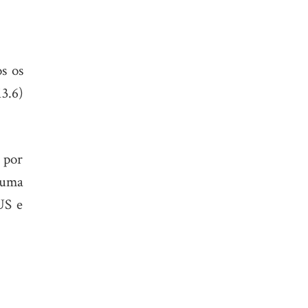
s os
3.6)
 por
 uma
US e