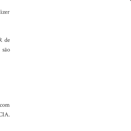
izer
R de
 são
 com
CIA.