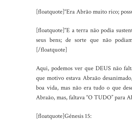
[floatquote]“Era Abrão muito rico; possu
[floatquote]“E a terra não podia suste
seus bens; de sorte que não podia
[/floatquote]
Aqui, podemos ver que DEUS não falta
que motivo estava Abraão desanimad
boa vida, mas não era tudo o que dese
Abraão, mas, faltava “O TUDO” para A
[floatquote]Génesis 15: