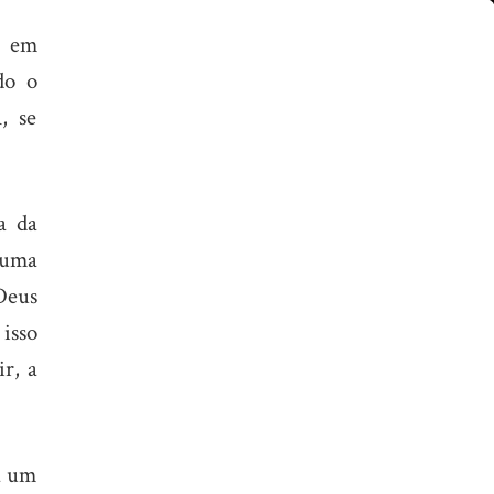
m em
do o
, se
a da
 uma
Deus
isso
r, a
a um