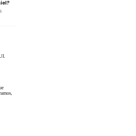
iel?
6