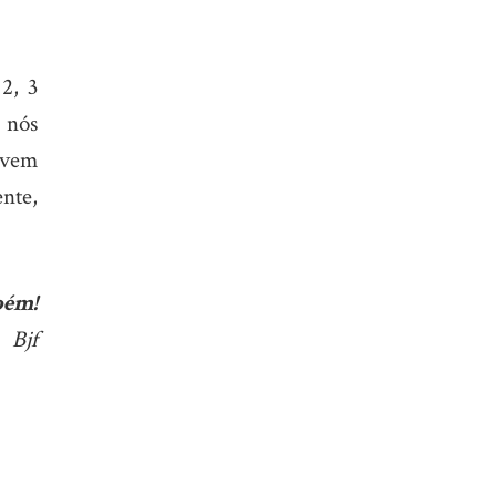
2, 3
 nós
uvem
nte,
bém!
Bjf