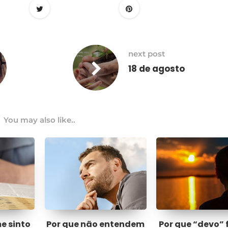
next post
18 de agosto
You may also like..
me sinto
Por que não entendem
Por que “devo” 