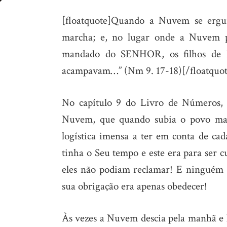
Quando
[floatquote]Quando a Nuvem se ergui
marchar
marcha; e, no lugar onde a Nuvem pa
e
mandado do SENHOR, os filhos de 
quando
acampavam…” (Nm 9. 17-18)[/floatquot
parar
No capítulo 9 do Livro de Números, d
Nuvem, que quando subia o povo mar
logística imensa a ter em conta de c
tinha o Seu tempo e este era para ser
eles não podiam reclamar! E ninguém 
sua obrigação era apenas obedecer!
Às vezes a Nuvem descia pela manhã e 