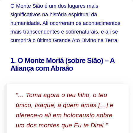
Por
O Monte Sião é um dos lugares mais
que
significativos na história espiritual da
humanidade. Ali ocorreram os acontecimentos
a
mais transcendentes e sobrenaturais, e ali se
Salvação
cumprirá o último Grande Ato Divino na Terra.
vem
de
1. O Monte Moriá (sobre Sião) – A
Sião?
Aliança com Abraão
“… Toma agora o teu filho, o teu
único, Isaque, a quem amas […] e
oferece-o ali em holocausto sobre
um dos montes que Eu te Direi.”