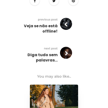
previous post
Veja se não está
offline!
next post
Diga tudo sem
palavras…
You may also like..