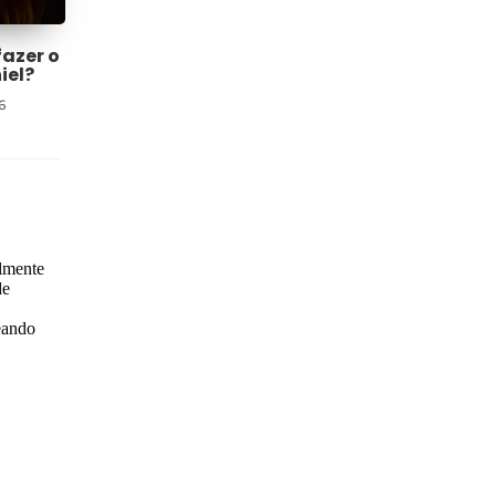
fazer o
iel?
6