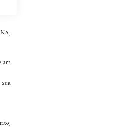
DNA,
elam
e sua
rito,