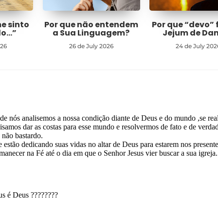
me sinto
Por que não entendem
Por que “devo” 
do…”
a Sua Linguagem?
Jejum de Dan
026
26 de July 2026
24 de July 202