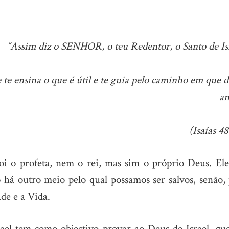
“Assim diz o SENHOR, o teu Redentor, o Santo de Isr
e ensina o que é útil e te guia pelo caminho em que d
an
(Isaías 48
i o profeta, nem o rei, mas sim o próprio Deus. Ele
o há outro meio pelo qual possamos ser salvos, senão, 
de e a Vida.
ael tem como objectivo provar ao Deus de Israel, que