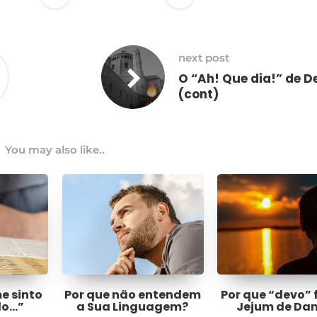
next post
O “Ah! Que dia!” de D
(cont)
You may also like..
me sinto
Por que não entendem
Por que “devo” 
do…”
a Sua Linguagem?
Jejum de Dan