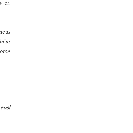
e da
meus
mbém
nome
ens!