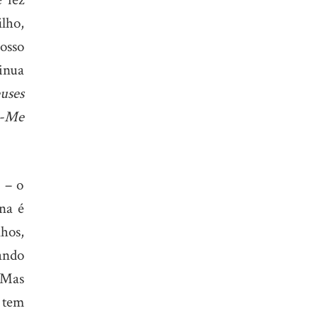
lho,
osso
inua
uses
i-Me
 – o
ina é
hos,
bando
 Mas
 tem