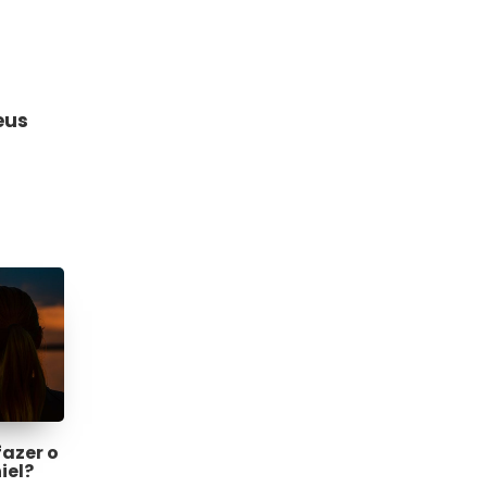
eus
fazer o
iel?