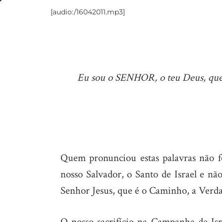
[audio:/16042011.mp3]
O
“Ah!
Que
dia!”
Eu sou o SENHOR, o teu Deus, que t
de
Deus
Quem pronunciou estas palavras não fo
nosso Salvador, o Santo de Israel e nã
Senhor Jesus, que é o Caminho, a Verda
O nosso sacrifício na Campanha de Isr