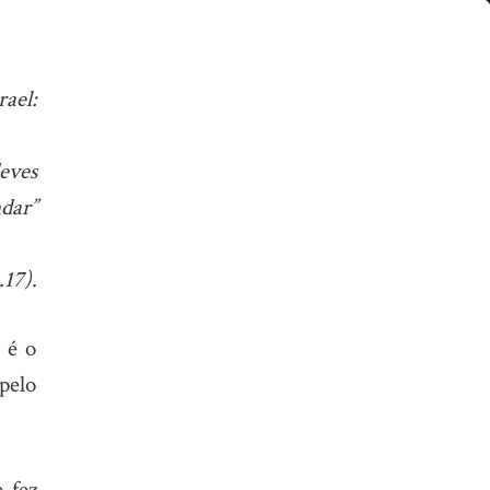
ael:
eves
dar”
.17).
 é o
pelo
 fez