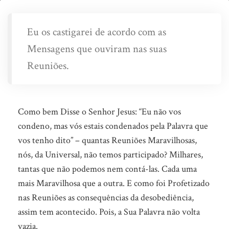
Ficou
a
Eu os castigarei de acordo com as
meio
Mensagens que ouviram nas suas
caminho?
Reuniões.
(Parte
2)
Como bem Disse o Senhor Jesus: “Eu não vos
condeno, mas vós estais condenados pela Palavra que
vos tenho dito” – quantas Reuniões Maravilhosas,
nós, da Universal, não temos participado? Milhares,
tantas que não podemos nem contá-las. Cada uma
mais Maravilhosa que a outra. E como foi Profetizado
nas Reuniões as consequências da desobediência,
assim tem acontecido. Pois, a Sua Palavra não volta
vazia.