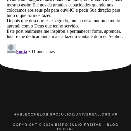
HABLECONELOBISPOJULIO@UNIVERSAL.ORG.AR
COPYRIGHT © 2024 BISPO JÚLIO FREITAS – BLOG
OFICIAL