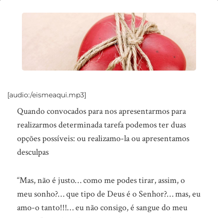
“Eis-
me
aqui!”
vs
“Não
sinto
[audio:/eismeaqui.mp3]
de
Quando convocados para nos apresentarmos para
fazer
realizarmos determinada tarefa podemos ter duas
isso!”
opções possíveis: ou realizamo-la ou apresentamos
desculpas
“Mas, não é justo… como me podes tirar, assim, o
meu sonho?… que tipo de Deus é o Senhor?… mas, eu
amo-o tanto!!!… eu não consigo, é sangue do meu