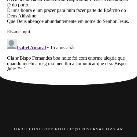
HABLECONELOBISPOJULIO@UNIVERSAL.ORG.AR