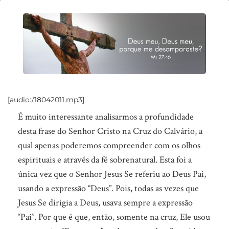
As
7
frases
de
Cristo
na
[audio:/18042011.mp3]
Cruz
É muito interessante analisarmos a profundidade
(3ªParte)
desta frase do Senhor Cristo na Cruz do Calvário, a
qual apenas poderemos compreender com os olhos
espirituais e através da fé sobrenatural. Esta foi a
única vez que o Senhor Jesus Se referiu ao Deus Pai,
usando a expressão “Deus”.
Pois, todas as vezes que
Jesus Se dirigia a Deus, usava sempre a expressão
“Pai”. Por que é que, então, somente na cruz, Ele usou