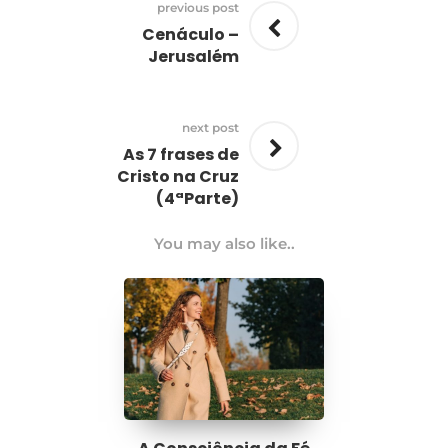
previous post
Cenáculo –
Jerusalém
next post
As 7 frases de
Cristo na Cruz
(4ªParte)
You may also like..