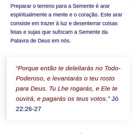
Parte
Preparar o terreno para a Semente é arar
5
espiritualmente a mente e o coração. Este arar
consiste em trazer à luz e desenterrar coisas
–
feias e sujas que sufocam a Semente da
Preparar
Palavra de Deus em nós.
o
terreno
para
“Porque então te deleitarás no Todo-
a
Poderoso, e levantarás o teu rosto
Semente
para Deus. Tu Lhe rogarás, e Ele te
ouvirá, e pagarás os teus votos.”
Jó
22:26-27