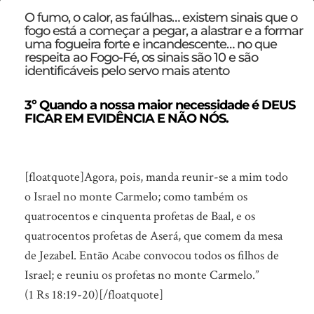
10
O fumo, o calor, as faúlhas… existem sinais que o
fogo está a começar a pegar, a alastrar e a formar
sinais
uma fogueira forte e incandescente… no que
que
respeita ao Fogo-Fé, os sinais são 10 e são
identificáveis pelo servo mais atento
o
FOGO
3º Quando a nossa maior necessidade é DEUS
FICAR EM EVIDÊNCIA E NÃO NÓS.
vai
descer
(Parte
[floatquote]Agora, pois, manda reunir-se a mim todo
3)
o Israel no monte Carmelo; como também os
quatrocentos e cinquenta profetas de Baal, e os
quatrocentos profetas de Aserá, que comem da mesa
de Jezabel. Então Acabe convocou todos os filhos de
Israel; e reuniu os profetas no monte Carmelo.”
(1 Rs 18:19-20)[/floatquote]